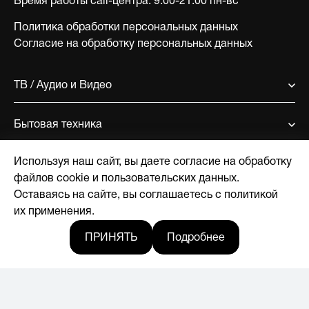
Время работы call-центра:
9:00-21:00 пн-вс
Политика обработки персональных данных
Согласие на обработку персональных данных
ТВ / Аудио и Видео
Бытовая техника
Используя наш сайт, вы даете согласие на обработку
Поддержка
файлов cookie и пользовательских данных.
Оставаясь на сайте, вы соглашаетесь с политикой
О компании
их применения.
ПРИНЯТЬ
Подробнее
Где купить
Новости