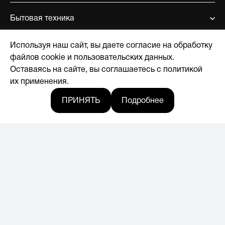
Бытовая техника
Используя наш сайт, вы даете согласие на обработку
Поддержка
файлов cookie и пользовательских данных.
Оставаясь на сайте, вы соглашаетесь с политикой
О компании
их применения.
ПРИНЯТЬ
Подробнее
Где купить
Новости
© 2017-2026, Licensed by Hyundai Corporation
Мы в социальных сетях