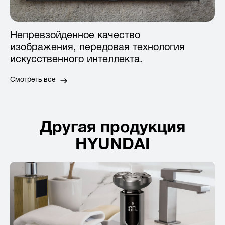
С
Непревзойденное качество
и
изображения, передовая технология
ч
искусственного интеллекта.
и 
Смотреть все
См
Другая продукция
HYUNDAI