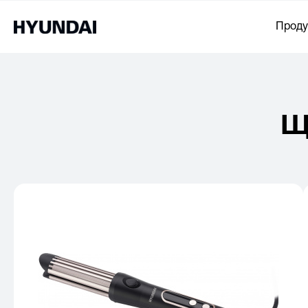
Проду
Щ