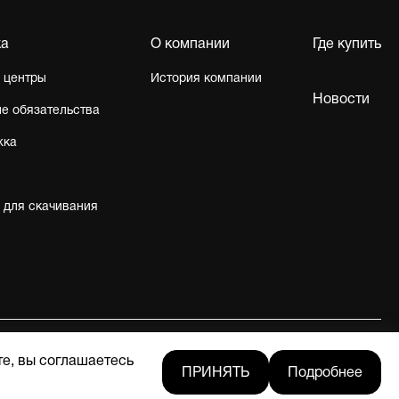
ка
О компании
Где купить
 центры
История компании
Новости
е обязательства
жка
 для скачивания
те, вы соглашаетесь
Мы в социальных сетях
ПРИНЯТЬ
Подробнее