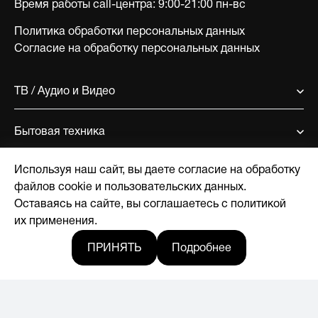
Время работы call-центра:
9:00-21:00 пн-вс
Политика обработки персональных данных
Согласие на обработку персональных данных
ТВ / Аудио и Видео
Бытовая техника
Используя наш сайт, вы даете согласие на обработку
Поддержка
файлов cookie и пользовательских данных.
Оставаясь на сайте, вы соглашаетесь с политикой
О компании
их применения.
ПРИНЯТЬ
Подробнее
Где купить
Новости