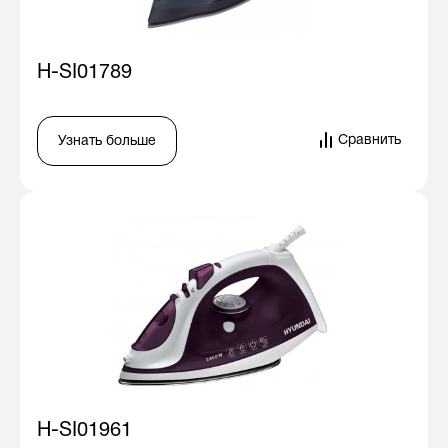
H-SI01789
Сравнить
Узнать больше
H-SI01961