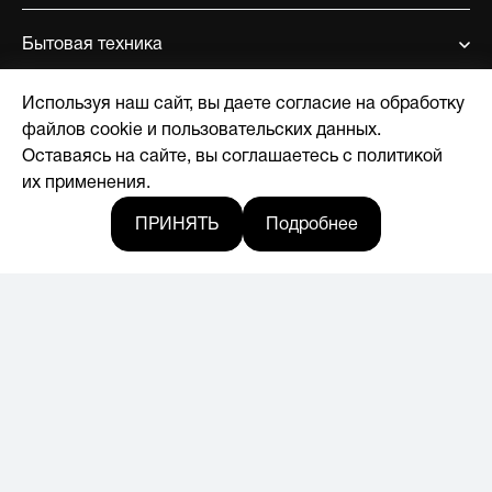
Бытовая техника
Используя наш сайт, вы даете согласие на обработку
Поддержка
файлов cookie и пользовательских данных.
Оставаясь на сайте, вы соглашаетесь с политикой
О компании
их применения.
ПРИНЯТЬ
Подробнее
Где купить
Новости
© 2017-2026, Licensed by Hyundai Corporation
Мы в социальных сетях