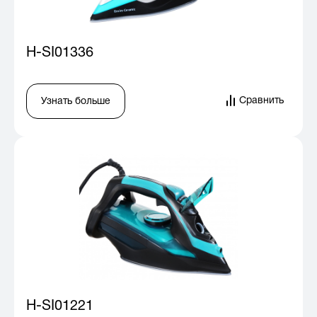
H-SI01336
Сравнить
Узнать больше
H-SI01221