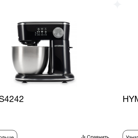
S4242
HY
Сравнить