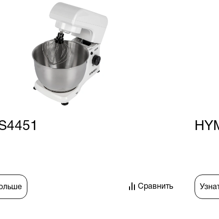
S4451
HY
Сравнить
больше
Узна