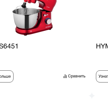
S6451
HY
Сравнить
больше
Узна