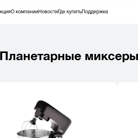
кция
О компании
Новости
Где купить
Поддержка
Планетарные миксер