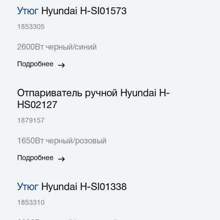
Утюг
Hyundai H-SI01573
1853305
2600Вт черный/синий
Подробнее
Отпариватель ручной Hyundai H-
HS02127
1879157
1650Вт черный/розовый
Подробнее
Утюг
Hyundai H-SI01338
1853310