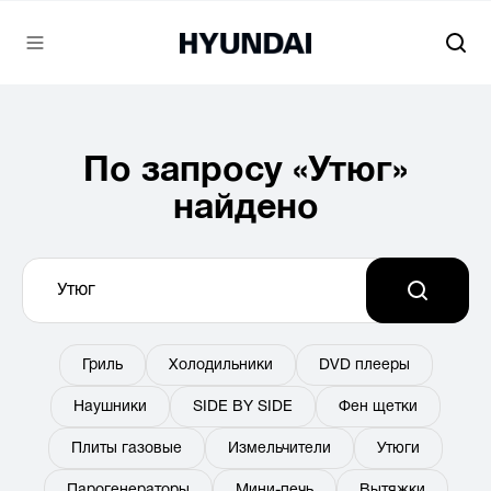
По запросу «Утюг»
найдено
Гриль
Холодильники
DVD плееры
Наушники
SIDE BY SIDE
Фен щетки
Плиты газовые
Измельчители
Утюги
Парогенераторы
Мини-печь
Вытяжки