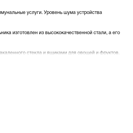
ммунальные услуги. Уровень шума устройства
ника изготовлен из высококачественной стали, а его
каленного стекла и ящиками для овощей и фруктов.
х размеров.
ображаются температура внутри камер, режим работы
в.
обходимости дополнительной настройки.
и обеспечивает равномерное охлаждение продуктов.
одуктов и создании комфортных условий для вашей