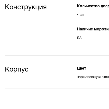
семьи.
Количество две
Конструкция
4 шт
Наличие морози
ДА
Цвет
Корпус
нержавеющая стал