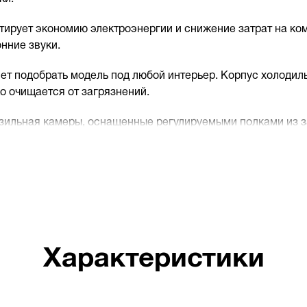
нтирует экономию электроэнергии и снижение затрат на ко
онние звуки.
яет подобрать модель под любой интерьер. Корпус холодиль
о очищается от загрязнений.
зильная камеры, оснащенные регулируемыми полками из за
тво использования и позволяет хранить продукты различны
орный дисплей, расположенный на дверце. На дисплее от
ем, что позволяет вместить большое количество продукто
яют установить холодильник на любой поверхности без не
Характеристики
редотвращает образование инея и льда на стенках камер 
льник Hyundai станет надежным помощником в хранении пр