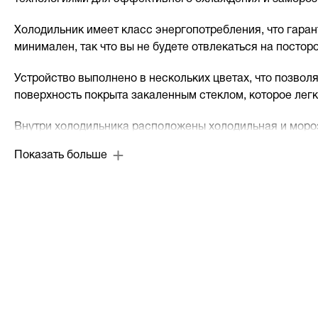
Холодильник имеет класс энергопотребления, что гара
минимален, так что вы не будете отвлекаться на постор
Устройство выполнено в нескольких цветах, что позвол
поверхность покрыта закаленным стеклом, которое легк
Внутри холодильника расположены холодильная и моро
Полки регулируются по высоте, что обеспечивает удобс
Показать больше
Управление холодильником осуществляется через сенс
холодильника и другие параметры.
Трехкамерный холодильник имеет большой полезный объ
Устройство имеет регулируемые ножки, которые позвол
Модель холодильника оснащена технологией, которая п
Благодаря своим характеристикам и функциям, холоди