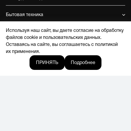
Бытовая техника
Используя наш сайт, вы даете согласие на обработку
Поддержка
файлов cookie и пользовательских данных.
Оставаясь на сайте, вы соглашаетесь с политикой
О компании
их применения.
ПРИНЯТЬ
Подробнее
Где купить
Новости
© 2017-2026, Licensed by Hyundai Corporation
Мы в социальных сетях