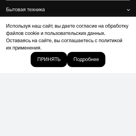
Бытовая техника
Используя наш сайт, вы даете согласие на обработку
Поддержка
файлов cookie и пользовательских данных.
Оставаясь на сайте, вы соглашаетесь с политикой
О компании
их применения.
ПРИНЯТЬ
Подробнее
Где купить
Новости
© 2017-2026, Licensed by Hyundai Corporation
Мы в социальных сетях